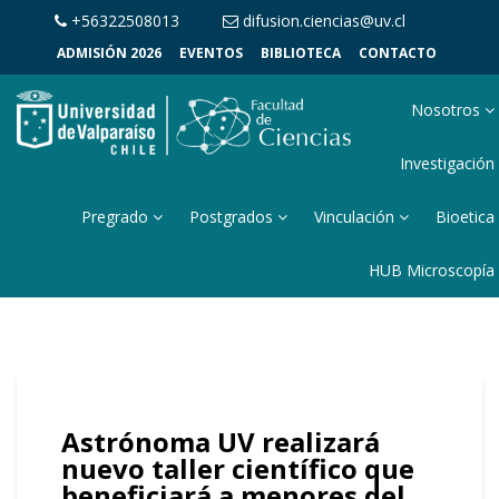
+56322508013
difusion.ciencias@uv.cl
ADMISIÓN 2026
EVENTOS
BIBLIOTECA
CONTACTO
Nosotros
Investigación
Pregrado
Postgrados
Vinculación
Bioetica
HUB Microscopía
Astrónoma UV realizará
nuevo taller científico que
beneficiará a menores del