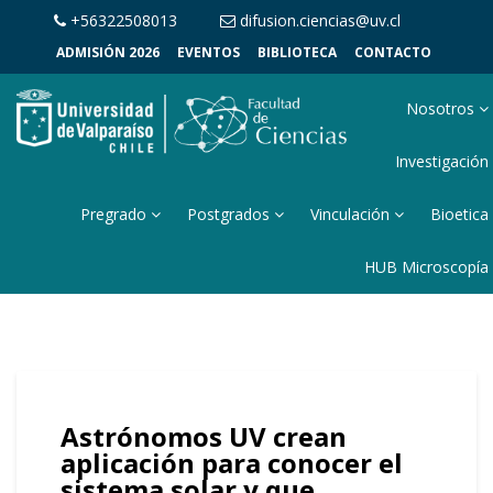
+56322508013
difusion.ciencias@uv.cl
ADMISIÓN 2026
EVENTOS
BIBLIOTECA
CONTACTO
Nosotros
Investigación
Pregrado
Postgrados
Vinculación
Bioetica
HUB Microscopía
Astrónomos UV crean
aplicación para conocer el
sistema solar y que