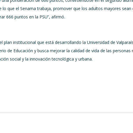
ó una ponderación de 666 puntos, convirtiéndose en el segundo alumn
de lo que el Senama trabaja, promover que los adultos mayores sean ca
ar 666 puntos en la PSU”, afirmó.
el plan institucional que está desarrollando la Universidad de Valpa
sterio de Educación y busca mejorar la calidad de vida de las persona
ación social y la innovación tecnológica y urbana.