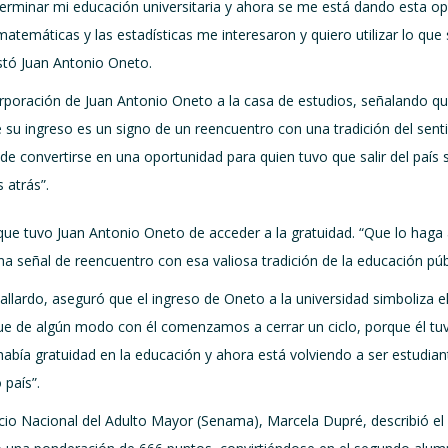
terminar mi educación universitaria y ahora se me está dando esta o
atemáticas y las estadísticas me interesaron y quiero utilizar lo que
tó Juan Antonio Oneto.
incorporación de Juan Antonio Oneto a la casa de estudios, señalando q
 su ingreso es un signo de un reencuentro con una tradición del senti
 de convertirse en una oportunidad para quien tuvo que salir del país
 atrás”.
ad que tuvo Juan Antonio Oneto de acceder a la gratuidad. “Que lo hag
a señal de reencuentro con esa valiosa tradición de la educación públ
allardo, aseguró que el ingreso de Oneto a la universidad simboliza el 
que de algún modo con él comenzamos a cerrar un ciclo, porque él t
había gratuidad en la educación y ahora está volviendo a ser estud
 país”.
vicio Nacional del Adulto Mayor (Senama), Marcela Dupré, describió 