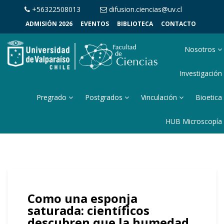
+56322508013
difusion.ciencias@uv.cl
ADMISIÓN 2026
EVENTOS
BIBLIOTECA
CONTACTO
Nosotros
Investigación
Pregrado
Postgrados
Vinculación
Bioetica
HUB Microscopía
Como una esponja
saturada: científicos
descubren que la humedad