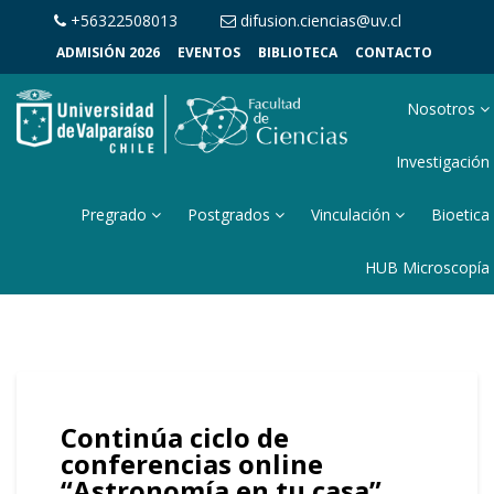
+56322508013
difusion.ciencias@uv.cl
ADMISIÓN 2026
EVENTOS
BIBLIOTECA
CONTACTO
Nosotros
Investigación
Pregrado
Postgrados
Vinculación
Bioetica
HUB Microscopía
Continúa ciclo de
conferencias online
“Astronomía en tu casa”