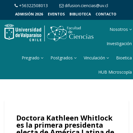
+56322508013
difusion.ciencias@uv.cl
ADMISIÓN 2026
EVENTOS
BIBLIOTECA
CONTACTO
Nosotros
Investigación
Pregrado
Postgrados
Vinculación
Bioetica
HUB Microscopía
Doctora Kathleen Whitlock
es la primera presidenta
electa de América Latina de