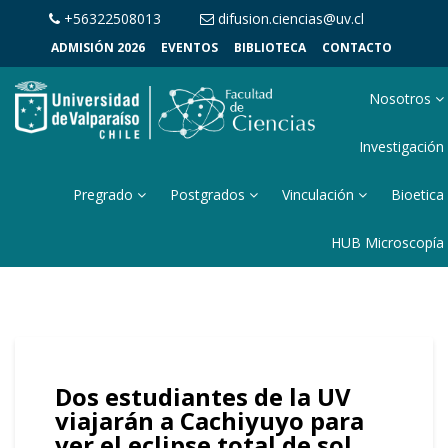
+56322508013
difusion.ciencias@uv.cl
ADMISIÓN 2026
EVENTOS
BIBLIOTECA
CONTACTO
Nosotros
Investigación
Pregrado
Postgrados
Vinculación
Bioetica
HUB Microscopía
Dos estudiantes de la UV
viajarán a Cachiyuyo para
ver el eclipse total de sol