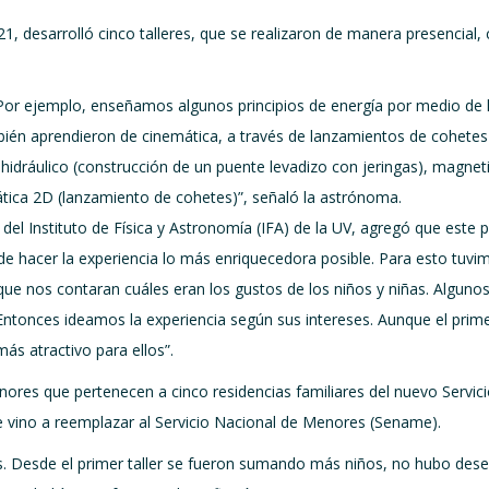
2021, desarrolló cinco talleres, que se realizaron de manera presencial
. Por ejemplo, enseñamos algunos principios de energía por medio de l
bién aprendieron de cinemática, a través de lanzamientos de cohetes
pio hidráulico (construcción de un puente levadizo con jeringas), magn
ática 2D (lanzamiento de cohetes)”, señaló la astrónoma.
el Instituto de Física y Astronomía (IFA) de la UV, agregó que este 
e hacer la experiencia lo más enriquecedora posible. Para esto tuvi
 que nos contaran cuáles eran los gustos de los niños y niñas. Algun
Entonces ideamos la experiencia según sus intereses. Aunque el prim
ás atractivo para ellos”.
nores que pertenecen a cinco residencias familiares del nuevo Servici
e vino a reemplazar al Servicio Nacional de Menores (Sename).
ias. Desde el primer taller se fueron sumando más niños, no hubo dese