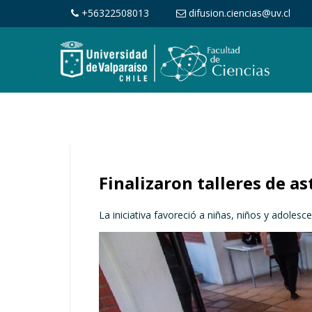
+56322508013
difusion.ciencias@uv.cl
Finalizaron talleres de 
La iniciativa favoreció a niñas, niños y adolesc