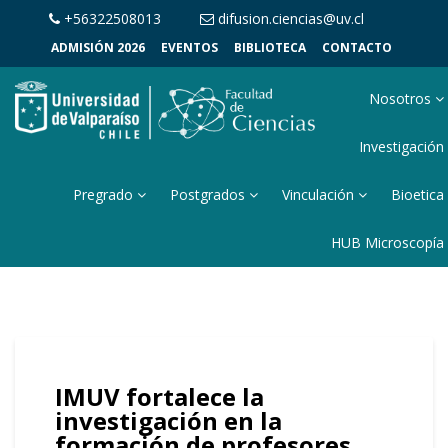
+56322508013
difusion.ciencias@uv.cl
ADMISIÓN 2026
EVENTOS
BIBLIOTECA
CONTACTO
Nosotros
Investigación
Pregrado
Postgrados
Vinculación
Bioetica
HUB Microscopía
IMUV fortalece la
investigación en la
formación de profesores