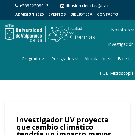
+56322508013
difusion.ciencias@uv.cl
ADMISIÓN 2026
EVENTOS
BIBLIOTECA
CONTACTO
Nosotros
Investigación
Pregrado
Postgrados
Vinculación
Bioetica
HUB Microscopía
Investigador UV proyecta
que cambio climático
tendría un impacto mayor