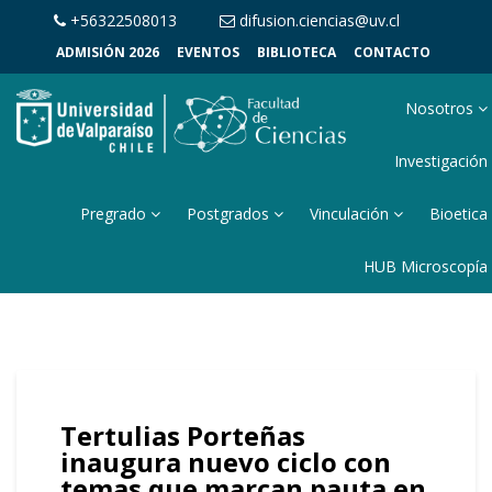
+56322508013
difusion.ciencias@uv.cl
ADMISIÓN 2026
EVENTOS
BIBLIOTECA
CONTACTO
Nosotros
Investigación
Pregrado
Postgrados
Vinculación
Bioetica
HUB Microscopía
Tertulias Porteñas
inaugura nuevo ciclo con
temas que marcan pauta en