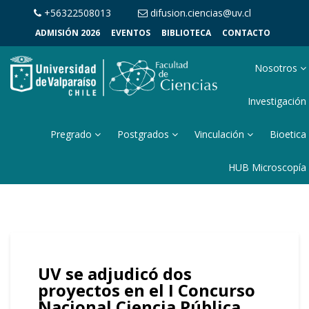
+56322508013
difusion.ciencias@uv.cl
ADMISIÓN 2026
EVENTOS
BIBLIOTECA
CONTACTO
Nosotros
Investigación
Pregrado
Postgrados
Vinculación
Bioetica
HUB Microscopía
UV se adjudicó dos
proyectos en el I Concurso
Nacional Ciencia Pública