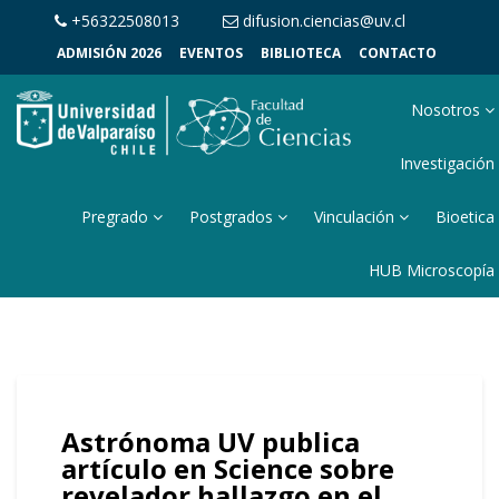
+56322508013
difusion.ciencias@uv.cl
ADMISIÓN 2026
EVENTOS
BIBLIOTECA
CONTACTO
Nosotros
Investigación
Pregrado
Postgrados
Vinculación
Bioetica
HUB Microscopía
Astrónoma UV publica
artículo en Science sobre
revelador hallazgo en el