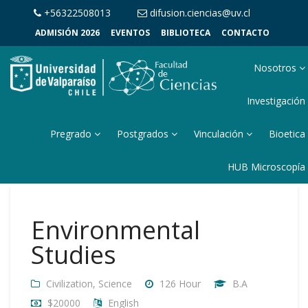
+56322508013
difusion.ciencias@uv.cl
ADMISIÓN 2026
EVENTOS
BIBLIOTECA
CONTACTO
Nosotros
Investigación
Pregrado
Postgrados
Vinculación
Bioetica
HUB Microscopía
Environmental
Studies
Civilization
,
Science
126 Hour
B.A
$20000
English