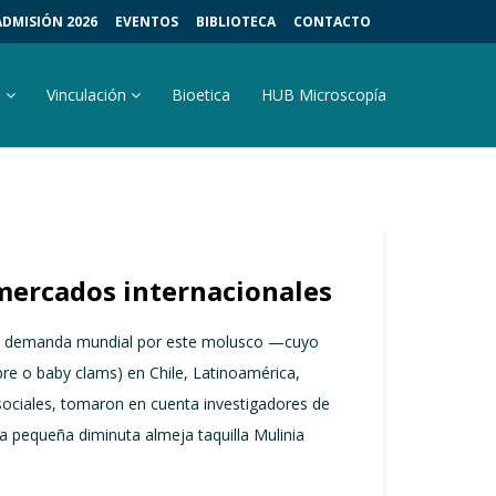
ADMISIÓN 2026
EVENTOS
BIBLIOTECA
CONTACTO
s
Vinculación
Bioetica
HUB Microscopía
mercados internacionales
iente demanda mundial por este molusco —cuyo
re o baby clams) en Chile, Latinoamérica,
sociales, tomaron en cuenta investigadores de
 la pequeña diminuta almeja taquilla Mulinia