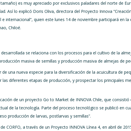
 tamaño) es muy apreciado por exclusivos paladares del norte de Eur
ad. Así lo explicó Doris Oliva, directora del Proyecto Innova “Creació
 e internacional”, quien este lunes 14 de noviembre participará en la
hao, Chiloé.
desarrollada se relaciona con los procesos para el cultivo de la almej
 producción masiva de semillas y producción masiva de almejas de pe
r de una nueva especie para la diversificación de la acuicultura de peq
 las diferentes etapas de producción, y prospectar los principales m
cación de un proyecto Go to Market de INNOVA Chile, que consistió en 
ectual de la tecnología. Parte del proceso tecnológico se publicó en cu
eso producción de larvas, postlarvas y semillas”.
de CORFO, a través de un Proyecto INNOVA Línea 4, en abril de 201