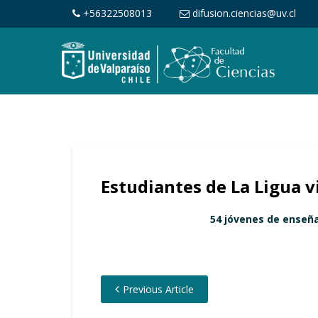
+56322508013
difusion.ciencias@uv.cl
Estudiantes de La Ligua vi
54 jóvenes de enseñan
Previous Article