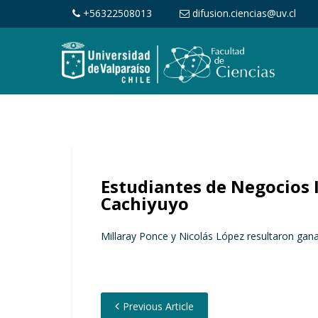
+56322508013
difusion.ciencias@uv.cl
Estudiantes de Negocios 
Cachiyuyo
Millaray Ponce y Nicolás López resultaron ganad
Previous Article