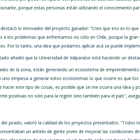
nante, porque estas personas están utilizando el conocimiento para 
 destacó lo innovador del proyecto ganador: “Creo que eso es lo que
as a los problemas que enfrentamos no sólo en Chile, porque la gran v
s. Por lo tanto, una idea que podamos aplicar acá se puede implemen
tado añadió que la Universidad de Valparaíso está haciendo un desta
idades de la zona, están generando un ecosistema de emprendimiento 
o uno empieza a generar estos ecosistemas lo que ocurre es que los e
hacer este tipo de cosas, es posible que se me ocurra una idea y po
te positivas no solo para la región sino también para el país”, asegur
del jurado, valoró la calidad de los proyectos presentados. “Todos lo
representaban un anhelo de gente joven de mejorar las condiciones de