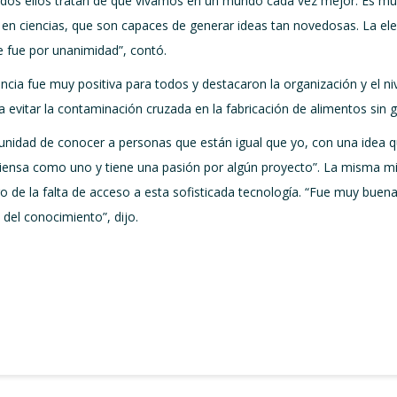
dos ellos tratan de que vivamos en un mundo cada vez mejor. Es muy
ón, en ciencias, que son capaces de generar ideas tan novedosas. La 
e fue por unanimidad”, contó.
encia fue muy positiva para todos y destacaron la organización y el ni
evitar la contaminación cruzada en la fabricación de alimentos sin g
rtunidad de conocer a personas que están igual que yo, con una idea q
iensa como uno y tiene una pasión por algún proyecto”. La misma mi
 de la falta de acceso a esta sofisticada tecnología. “Fue muy buena l
del conocimiento”, dijo.