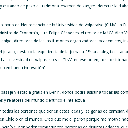
(y evitando de paso el tradicional examen de sangre) detectar la di
ciplinario de Neurociencia de la Universidad de Valparaíso (CINV), la 
istro de Economía, Luis Felipe Céspedes; el rector de la UV, Aldo Val
Hidalgo, directores de las instituciones organizadoras, académicos, in
jurado, destacó la experiencia de la jornada: “Es una alegría estar a
s. La Universidad de Valparaíso y el CINV, en ese orden, nos posic
mbién buena innovación”.
pasaje y estadía gratis en Berlín, donde podrá asistir a todas las conf
 y relatores del mundo científico e intelectual.
on todas las personas que tienen estas ideas y las ganas de cambiar, 
 en Chile o en el mundo. Creo que me eligieron porque me motiva h
s increíble, por poder compartir con personas de distintas edades, qu