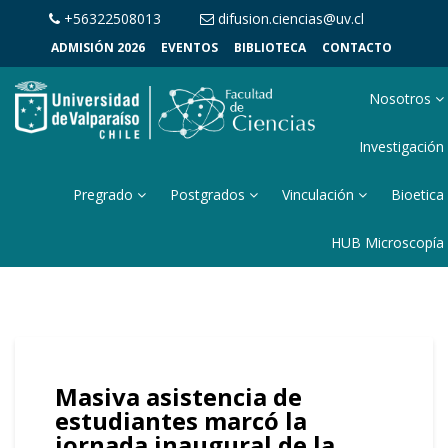
+56322508013
difusion.ciencias@uv.cl
ADMISIÓN 2026
EVENTOS
BIBLIOTECA
CONTACTO
Nosotros
Investigación
Pregrado
Postgrados
Vinculación
Bioetica
HUB Microscopía
Masiva asistencia de
estudiantes marcó la
jornada inaugural de la