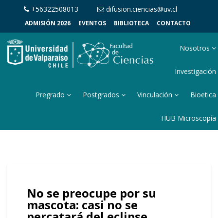
+56322508013
difusion.ciencias@uv.cl
ADMISIÓN 2026
EVENTOS
BIBLIOTECA
CONTACTO
Nosotros
Investigación
Pregrado
Postgrados
Vinculación
Bioetica
HUB Microscopía
No se preocupe por su
mascota: casi no se
percatará del eclipse