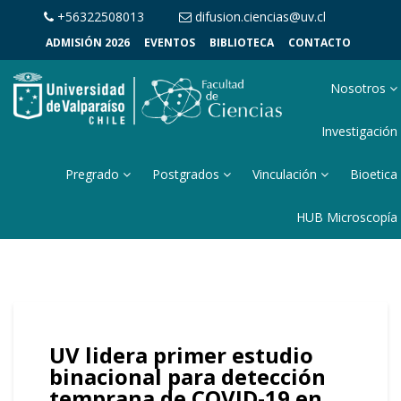
+56322508013
difusion.ciencias@uv.cl
ADMISIÓN 2026
EVENTOS
BIBLIOTECA
CONTACTO
Nosotros
Investigación
Pregrado
Postgrados
Vinculación
Bioetica
HUB Microscopía
UV lidera primer estudio
binacional para detección
temprana de COVID-19 en