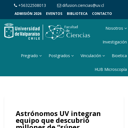
+56322508013
difusion.ciencias@uv.cl
ADMISIÓN 2026
EVENTOS
BIBLIOTECA
CONTACTO
Nosotros
Investigación
Pregrado
Postgrados
Vinculación
Bioetica
HUB Microscopía
Astrónomos UV integran
equipo que descubrió
millones de “súper