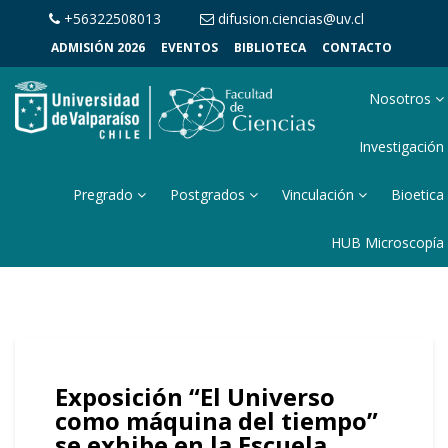
+56322508013
difusion.ciencias@uv.cl
ADMISIÓN 2026
EVENTOS
BIBLIOTECA
CONTACTO
Nosotros
Investigación
Pregrado
Postgrados
Vinculación
Bioetica
HUB Microscopía
Exposición “El Universo
como máquina del tiempo”
se exhibe en la Escuela