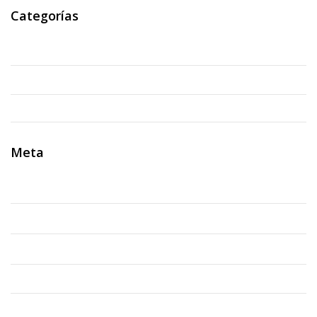
Categorías
Evento
Noticias
Uncategorized
Meta
Acceder
Feed de entradas
Feed de comentarios
WordPress.org