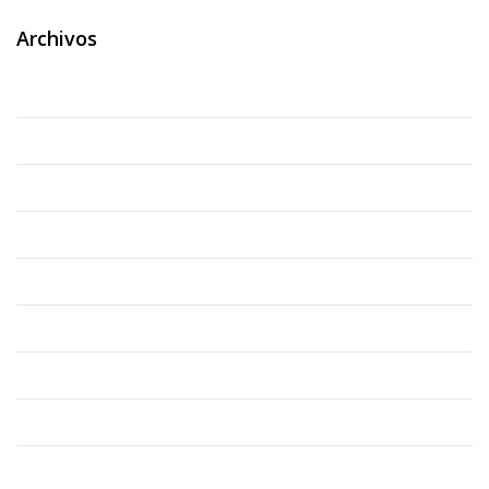
Archivos
mayo 2026
abril 2026
marzo 2026
septiembre 2025
agosto 2025
julio 2025
mayo 2025
noviembre 2023
agosto 2023