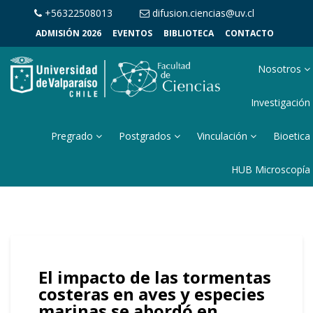
+56322508013
difusion.ciencias@uv.cl
ADMISIÓN 2026
EVENTOS
BIBLIOTECA
CONTACTO
Nosotros
Investigación
Pregrado
Postgrados
Vinculación
Bioetica
HUB Microscopía
El impacto de las tormentas
costeras en aves y especies
marinas se abordó en