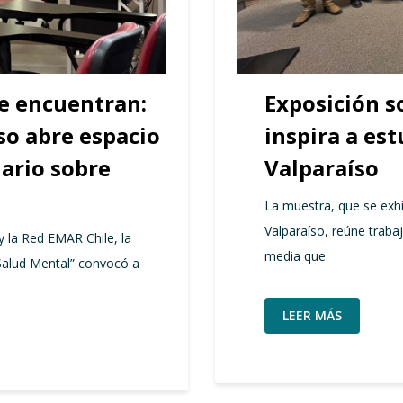
se encuentran:
Exposición 
so abre espacio
inspira a es
nario sobre
Valparaíso
La muestra, que se exhi
Valparaíso, reúne traba
y la Red EMAR Chile, la
media que
 Salud Mental” convocó a
LEER MÁS