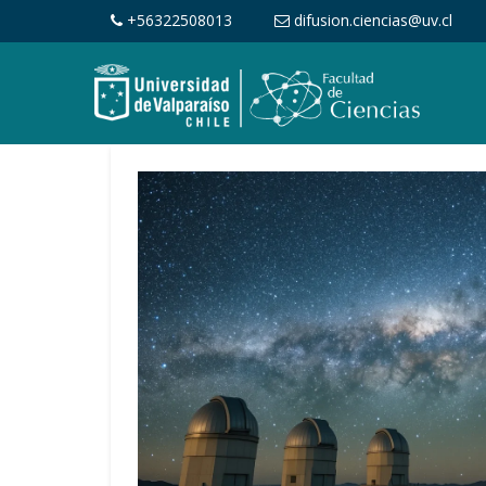
+56322508013
difusion.ciencias@uv.cl