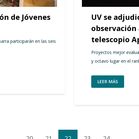
ón de Jóvenes
UV se adjudi
observación 
telescopio A
arra participarán en las seis
Proyectos mejor evalua
y octavo lugar en el ran
LEER MÁS
…
20
21
22
23
24
…