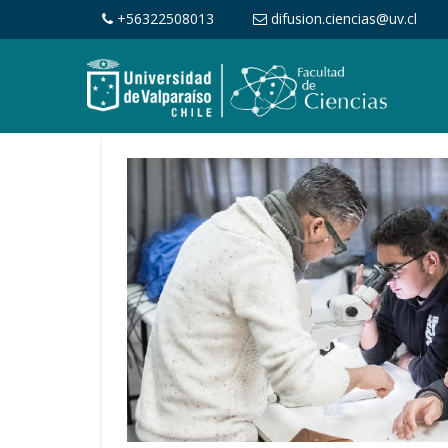
+56322508013
difusion.ciencias@uv.cl