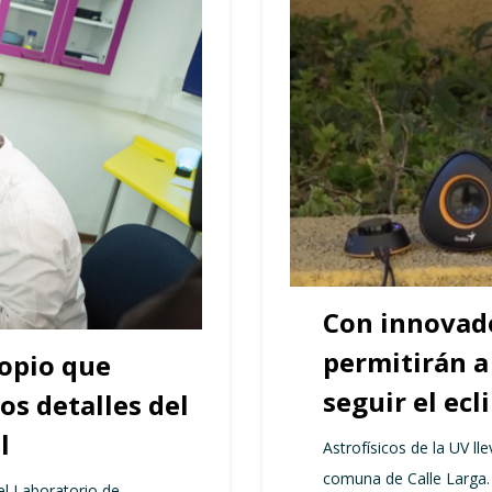
Con innovado
permitirán a
opio que
seguir el ecl
os detalles del
l
Astrofísicos de la UV ll
comuna de Calle Larga.
el Laboratorio de