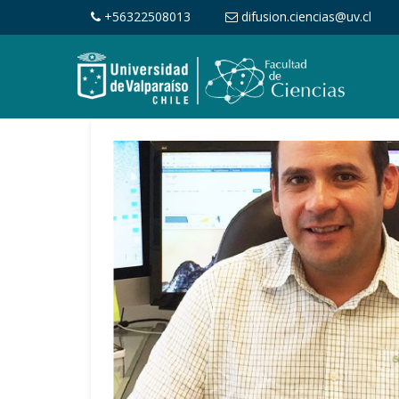
+56322508013
difusion.ciencias@uv.cl