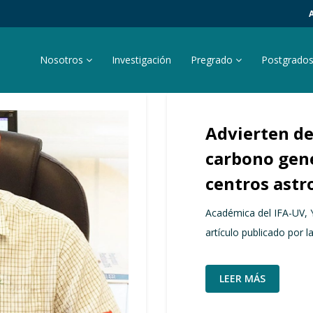
Nosotros
Investigación
Pregrado
Postgrado
Advierten de
carbono gene
centros ast
Académica del IFA-UV, 
artículo publicado por l
LEER MÁS